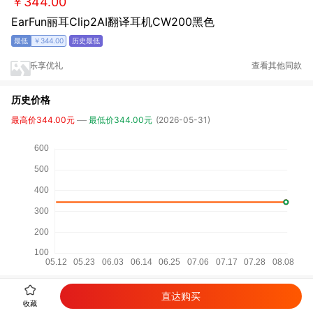
￥344.00
EarFun丽耳Clip2AI翻译耳机CW200黑色
￥344.00
乐享优礼
查看其他同款
历史价格
最高价344.00元
最低价344.00元
(2026-05-31)
直达购买
详细参数
收藏