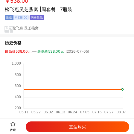
￥538.00
松飞燕灵芝燕窝 |周套餐 | 7瓶装
￥538.00
松飞燕 灵芝燕窝
历史价格
最高价538.00元
最低价538.00元
(2026-07-05)
直达购买
详细参数
收藏