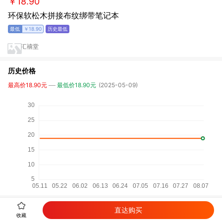
￥18.90
环保软松木拼接布纹绑带笔记本
￥18.90
汇禧堂
历史价格
最高价18.90元
最低价18.90元
(2025-05-09)
直达购买
详细参数
收藏