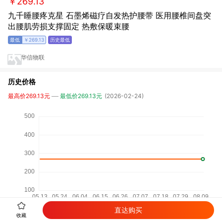
￥269.13
九千睡腰疼克星 石墨烯磁疗自发热护腰带 医用腰椎间盘突
出腰肌劳损支撑固定 热敷保暖束腰
￥269.13
华信物联
历史价格
最高价269.13元
最低价269.13元
(2026-02-24)
直达购买
收藏
相关商品