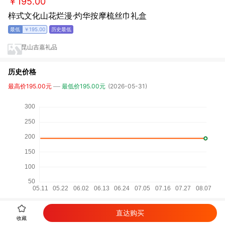
￥195.00
梓式文化山花烂漫·灼华按摩梳丝巾礼盒
￥195.00
昆山吉嘉礼品
历史价格
最高价195.00元
最低价195.00元
(2026-05-31)
直达购买
详细参数
收藏