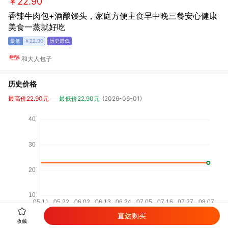
￥22.90
香辣牛肉包+酒酿馒头，家庭方便主食早中晚三餐安心健康
美食一蒸就好吃
￥22.90
和大人包子
历史价格
最高价22.90元
最低价22.90元
(2026-06-01)
直达购买
收藏
相关商品