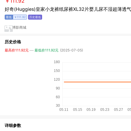
￥111.92
好奇(Huggies)皇家小龙裤纸尿裤XL32片婴儿尿不湿超薄透
￥111.92
博影商城
历史价格
最高价111.92元
最低价111.92元
(2025-07-05)
详细参数