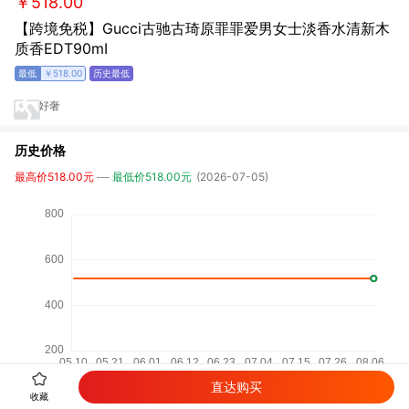
￥518.00
【跨境免税】Gucci古驰古琦原罪罪爱男女士淡香水清新木
质香EDT90mI
￥518.00
好奢
历史价格
最高价518.00元
最低价518.00元
(2026-07-05)
直达购买
收藏
相关商品