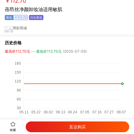
￥112.70
蓓昂丝净颜卸妆油适用敏肌
￥112.70
博影商城
历史价格
最高价112.70元
最低价112.70元
(2025-07-05)
直达购买
详细参数
收藏