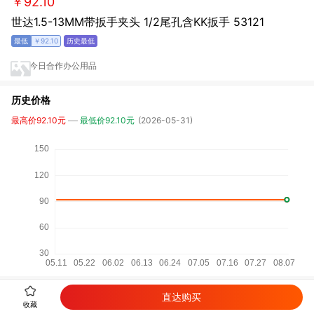
￥92.10
世达1.5-13MM带扳手夹头 1/2尾孔含KK扳手 53121
￥92.10
今日合作办公用品
历史价格
最高价92.10元
最低价92.10元
(2026-05-31)
直达购买
详细参数
收藏