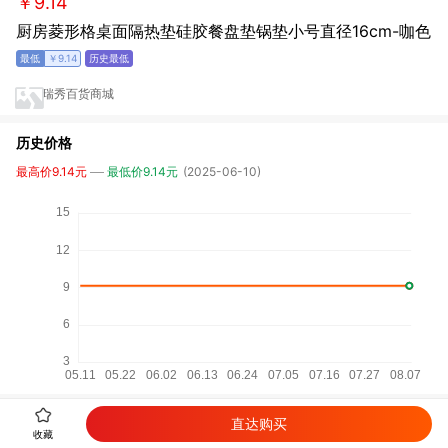
￥9.14
厨房菱形格桌面隔热垫硅胶餐盘垫锅垫小号直径16cm-咖色
￥9.14
瑞秀百货商城
历史价格
最高价9.14元
最低价9.14元
(2025-06-10)
直达购买
详细参数
收藏