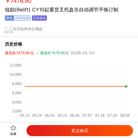
￥7476.90
锐励(Relift) CY10起重货叉托盘吊自动调节平衡订制
￥7476.90
今日合作办公用品
历史价格
最高价7476.90元
最低价7476.90元
(2026-05-31)
直达购买
详细参数
收藏