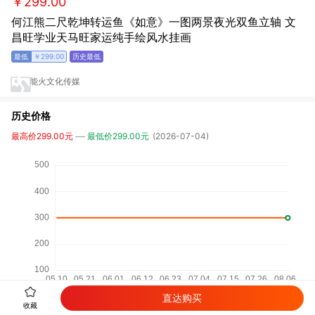
￥299.00
何江熊二尺乾坤转运鱼《如意》一图两景夜光双鱼立轴 文
昌旺学业天马旺家运纯手绘风水挂画
￥299.00
能火文化传媒
历史价格
最高价299.00元
最低价299.00元
(2026-07-04)
直达购买
收藏
相关商品