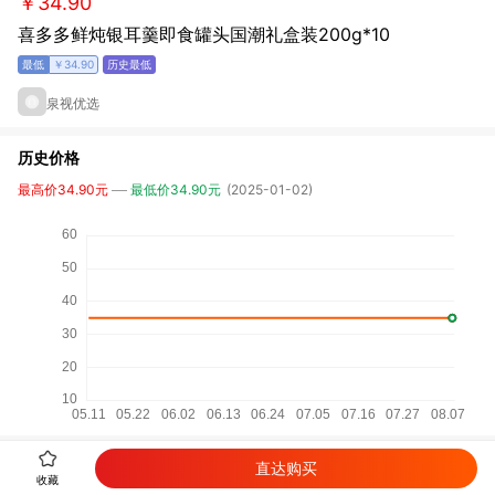
￥34.90
喜多多鲜炖银耳羹即食罐头国潮礼盒装200g*10
￥34.90
泉视优选
历史价格
最高价34.90元
最低价34.90元
(2025-01-02)
直达购买
详细参数
收藏