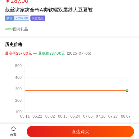
￥287.00
蕊丝坊家纺全棉A类软糯双层纱大豆夏被
￥287.00
图湾礼品
历史价格
最高价287.00元
最低价287.00元
(2025-07-05)
直达购买
详细参数
收藏