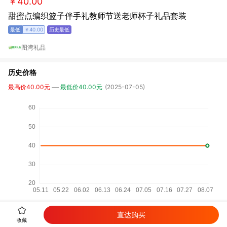
￥40.00
甜蜜点编织篮子伴手礼教师节送老师杯子礼品套装
￥40.00
图湾礼品
历史价格
最高价40.00元
最低价40.00元
(2025-07-05)
直达购买
详细参数
收藏